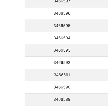
3466597
3466596
3466595
3466594
3466593
3466592
3466591
3466590
3466589