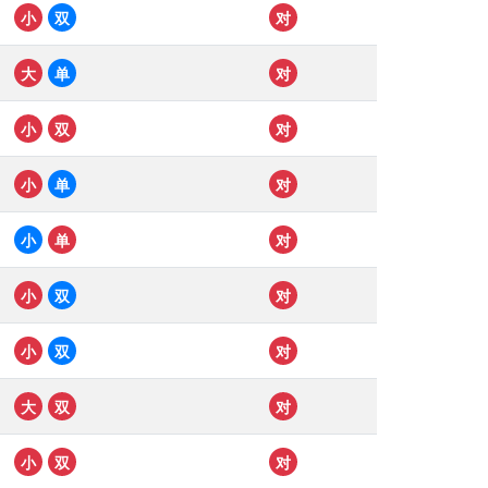
小
双
对
大
单
对
小
双
对
小
单
对
小
单
对
小
双
对
小
双
对
大
双
对
小
双
对