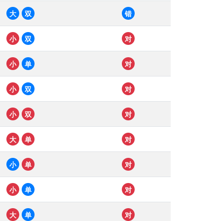
大
双
错
小
双
对
小
单
对
小
双
对
小
双
对
大
单
对
小
单
对
小
单
对
大
单
对