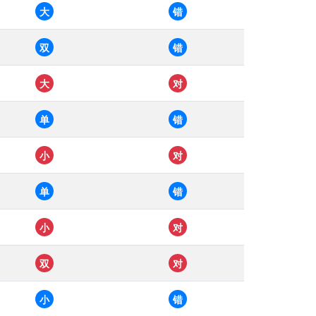
大
错
双
错
大
对
单
错
小
对
单
错
小
对
双
对
小
错