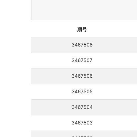
期号
3467508
3467507
3467506
3467505
3467504
3467503