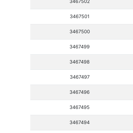
3467502
3467501
3467500
3467499
3467498
3467497
3467496
3467495
3467494