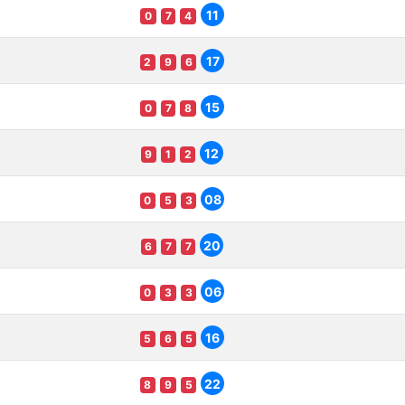
11
0
7
4
17
2
9
6
15
0
7
8
12
9
1
2
08
0
5
3
20
6
7
7
06
0
3
3
16
5
6
5
22
8
9
5