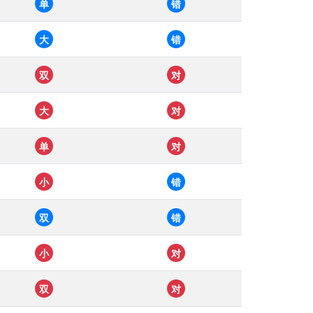
单
错
大
错
双
对
大
对
单
对
小
错
双
错
小
对
双
对