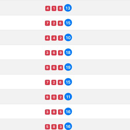
13
4
1
8
15
7
2
6
10
4
4
2
18
3
6
9
19
9
6
4
15
7
2
6
11
9
0
2
16
3
8
5
16
5
8
3