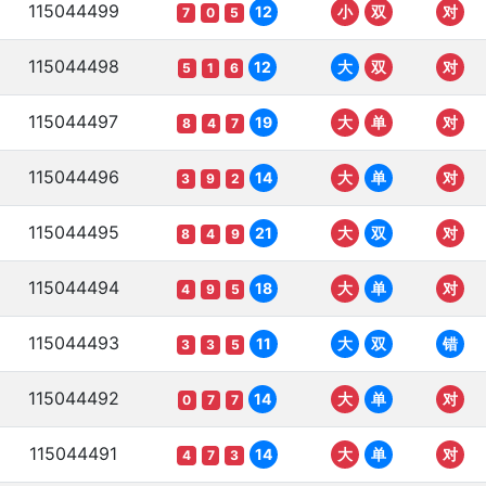
115044499
12
小
双
对
7
0
5
115044498
12
大
双
对
5
1
6
115044497
19
大
单
对
8
4
7
115044496
14
大
单
对
3
9
2
115044495
21
大
双
对
8
4
9
115044494
18
大
单
对
4
9
5
115044493
11
大
双
错
3
3
5
115044492
14
大
单
对
0
7
7
115044491
14
大
单
对
4
7
3