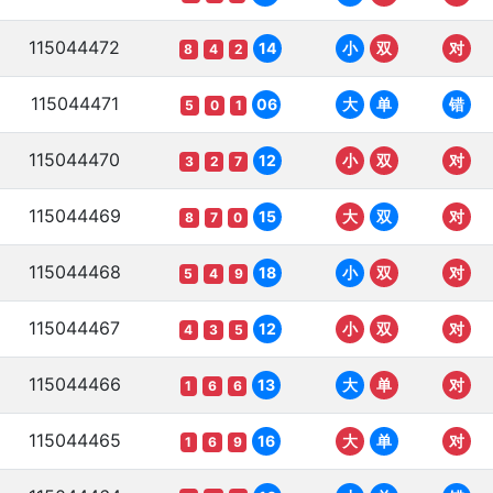
115044472
14
小
双
对
8
4
2
115044471
06
大
单
错
5
0
1
115044470
12
小
双
对
3
2
7
115044469
15
大
双
对
8
7
0
115044468
18
小
双
对
5
4
9
115044467
12
小
双
对
4
3
5
115044466
13
大
单
对
1
6
6
115044465
16
大
单
对
1
6
9