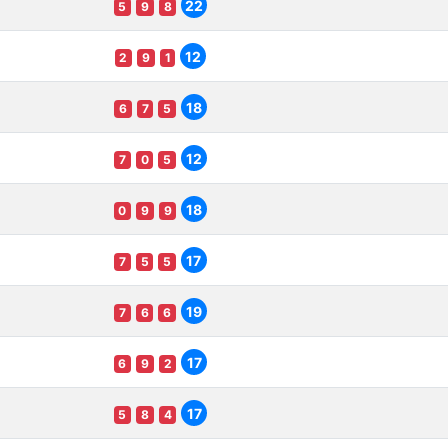
22
5
9
8
12
2
9
1
18
6
7
5
12
7
0
5
18
0
9
9
17
7
5
5
19
7
6
6
17
6
9
2
17
5
8
4