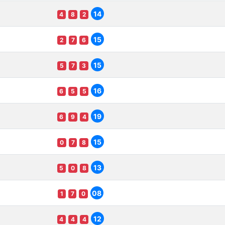
14
4
8
2
15
2
7
6
15
5
7
3
16
6
5
5
19
6
9
4
15
0
7
8
13
5
0
8
08
1
7
0
12
4
4
4