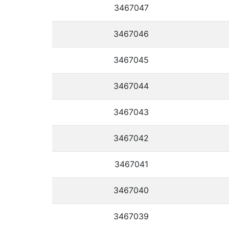
3467047
3467046
3467045
3467044
3467043
3467042
3467041
3467040
3467039