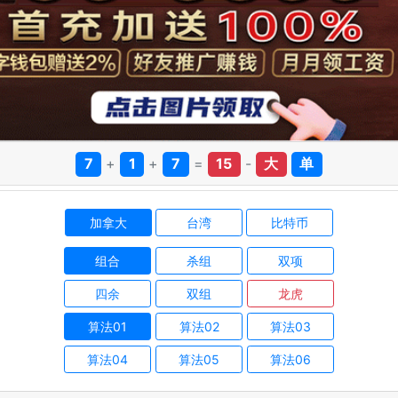
7
+
1
+
7
=
15
-
大
单
加拿大
台湾
比特币
组合
杀组
双项
四余
双组
龙虎
算法01
算法02
算法03
算法04
算法05
算法06