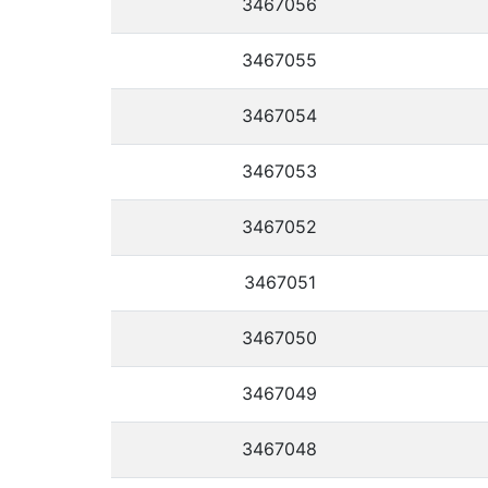
3467056
3467055
3467054
3467053
3467052
3467051
3467050
3467049
3467048