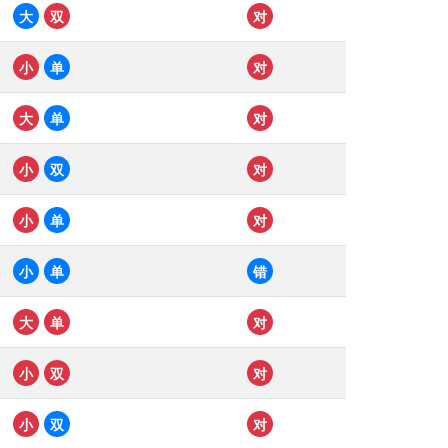
大
双
对
小
单
对
大
单
对
小
双
对
小
单
对
小
单
错
大
单
对
小
双
对
小
双
对