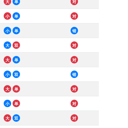
大
单
对
小
单
对
小
单
错
大
双
对
大
单
对
小
双
错
大
单
对
小
单
对
大
双
对